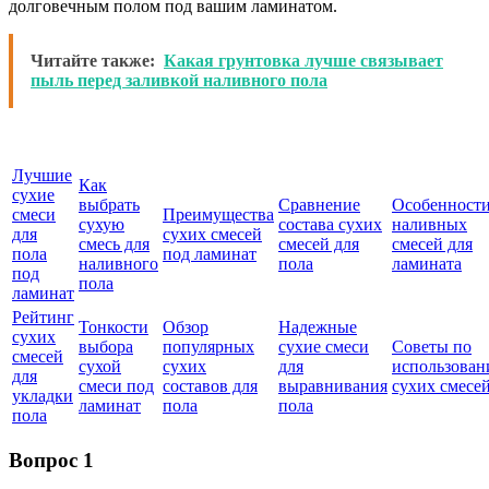
долговечным полом под вашим ламинатом.
Читайте также:
Какая грунтовка лучше связывает
пыль перед заливкой наливного пола
Лучшие
Как
сухие
выбрать
Сравнение
Особенност
смеси
Преимущества
сухую
состава сухих
наливных
для
сухих смесей
смесь для
смесей для
смесей для
пола
под ламинат
наливного
пола
ламината
под
пола
ламинат
Рейтинг
Тонкости
Обзор
Надежные
сухих
выбора
популярных
сухие смеси
Советы по
смесей
сухой
сухих
для
использова
для
смеси под
составов для
выравнивания
сухих смесе
укладки
ламинат
пола
пола
пола
Вопрос 1