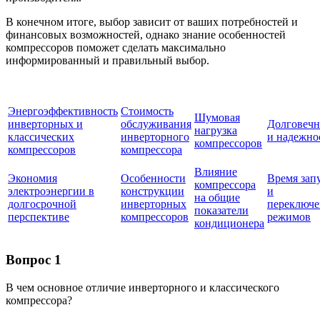
В конечном итоге, выбор зависит от ваших потребностей и
финансовых возможностей, однако знание особенностей
компрессоров поможет сделать максимально
информированный и правильный выбор.
Энергоэффективность
Стоимость
Шумовая
инверторных и
обслуживания
Долговечн
нагрузка
классических
инверторного
и надежно
компрессоров
компрессоров
компрессора
Влияние
Экономия
Особенности
Время зап
компрессора
электроэнергии в
конструкции
и
на общие
долгосрочной
инверторных
переключе
показатели
перспективе
компрессоров
режимов
кондиционера
Вопрос 1
В чем основное отличие инверторного и классического
компрессора?