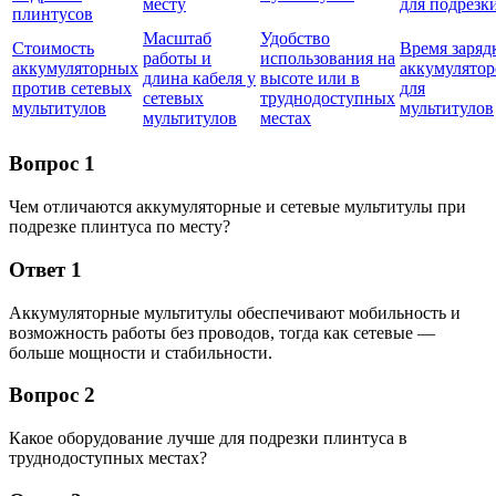
месту
для подрезк
плинтусов
Масштаб
Удобство
Стоимость
Время заряд
работы и
использования на
аккумуляторных
аккумулятор
длина кабеля у
высоте или в
против сетевых
для
сетевых
труднодоступных
мультитулов
мультитулов
мультитулов
местах
Вопрос 1
Чем отличаются аккумуляторные и сетевые мультитулы при
подрезке плинтуса по месту?
Ответ 1
Аккумуляторные мультитулы обеспечивают мобильность и
возможность работы без проводов, тогда как сетевые —
больше мощности и стабильности.
Вопрос 2
Какое оборудование лучше для подрезки плинтуса в
труднодоступных местах?