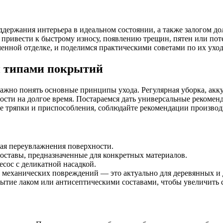
ддержания интерьера в идеальном состоянии, а также залогом 
привести к быстрому износу, появлению трещин, пятен или поте
енной отделке, и поделимся практическими советами по их уход
и типами покрытий
 важно понять основные принципы ухода. Регулярная уборка, ак
сти на долгое время. Постараемся дать универсальные рекомен
ие тряпки и приспособления, соблюдайте рекомендации производ
ая переувлажнения поверхности.
оставы, предназначенные для конкретных материалов.
сос с деликатной насадкой.
е механических повреждений — это актуально для деревянных и
ытие лаком или антисептическими составами, чтобы увеличить 