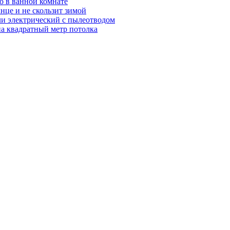
о в ванной комнате
нце и не скользит зимой
ли электрический с пылеотводом
на квадратный метр потолка