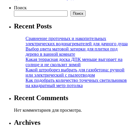
записей
Поиск
Поиск
Recent Posts
Сравнение проточных и накопительных
электрических водонагревателей для дачного душа
Выбор цвета матовой затирки для плитки под
дерево в ванной комнате
Какая террасная доска ДПК меньше выгорает на
солнце и не скользит зимой
Какой штроборез выбрать для газобетона: ручной
или электрический с пылеотводом
Как подобрать количество точечных светильников
на квадратный метр потолка
Recent Comments
Нет комментариев для просмотра.
Archives