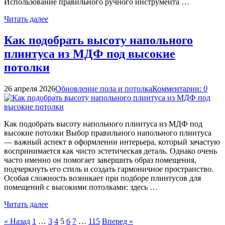
Использование правильного ручного инструмента …
Читать далее
Как подобрать высоту напольного
плинтуса из МДФ под высокие
потолки
26 апреля 2026
Обновление пола и потолка
Комментарии: 0
Как подобрать высоту напольного плинтуса из МДФ под
высокие потолки Выбор правильного напольного плинтуса
— важный аспект в оформлении интерьера, который зачастую
воспринимается как чисто эстетическая деталь. Однако очень
часто именно он помогает завершить образ помещения,
подчеркнуть его стиль и создать гармоничное пространство.
Особая сложность возникает при подборе плинтусов для
помещений с высокими потолками: здесь …
Читать далее
Пагинация
« Назад
1
…
3
4
5
6
7
…
115
Вперед »