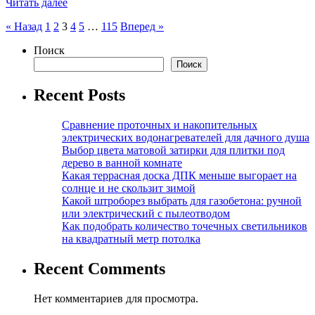
Читать далее
Пагинация
« Назад
1
2
3
4
5
…
115
Вперед »
записей
Поиск
Поиск
Recent Posts
Сравнение проточных и накопительных
электрических водонагревателей для дачного душа
Выбор цвета матовой затирки для плитки под
дерево в ванной комнате
Какая террасная доска ДПК меньше выгорает на
солнце и не скользит зимой
Какой штроборез выбрать для газобетона: ручной
или электрический с пылеотводом
Как подобрать количество точечных светильников
на квадратный метр потолка
Recent Comments
Нет комментариев для просмотра.