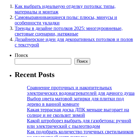
Как выбрать идеальную отделку потолка: типы,
материалы и монтаж
Самовыравнивающиеся полы: плюсы, минусы и
особенности укладки
Тренды в дизайне потолков 2025: многоуровневые,
световые сценарии, натяжные
Дизайнерские идеи для декоративных потолков и полов
с текстурой
Поиск
Поиск
Recent Posts
Сравнение проточных и накопительных
электрических водонагревателей для дачного душа
Выбор цвета матовой затирки для плитки под
дерево в ванной комнате
Какая террасная доска ДПК меньше выгорает на
солнце и не скользит зимой
Какой штроборез выбрать для газобетона: ручной
или электрический с пылеотводом
Как подобрать количество точечных светильников