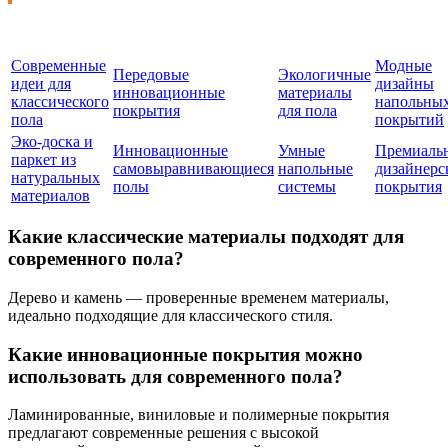
Современные
Модные
Передовые
Экологичные
идеи для
дизайны
инновационные
материалы
классического
напольны
покрытия
для пола
пола
покрытий
Эко-доска и
Инновационные
Умные
Премиаль
паркет из
самовыравнивающиеся
напольные
дизайнерс
натуральных
полы
системы
покрытия
материалов
Какие классические материалы подходят для
современного пола?
Дерево и камень — проверенные временем материалы,
идеально подходящие для классического стиля.
Какие инновационные покрытия можно
использовать для современного пола?
Ламинированные, виниловые и полимерные покрытия
предлагают современные решения с высокой