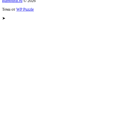
glamourai.ru
© 2026
Тема от
WP Puzzle
➤