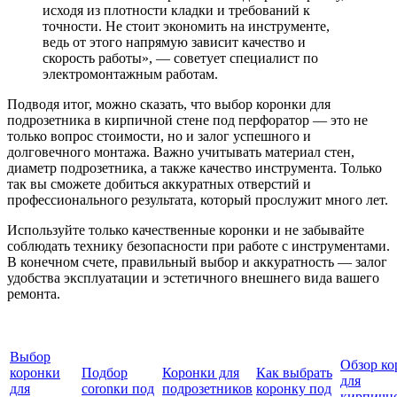
исходя из плотности кладки и требований к
точности. Не стоит экономить на инструменте,
ведь от этого напрямую зависит качество и
скорость работы», — советует специалист по
электромонтажным работам.
Подводя итог, можно сказать, что выбор коронки для
подрозетника в кирпичной стене под перфоратор — это не
только вопрос стоимости, но и залог успешного и
долговечного монтажа. Важно учитывать материал стен,
диаметр подрозетника, а также качество инструмента. Только
так вы сможете добиться аккуратных отверстий и
профессионального результата, который прослужит много лет.
Используйте только качественные коронки и не забывайте
соблюдать технику безопасности при работе с инструментами.
В конечном счете, правильный выбор и аккуратность — залог
удобства эксплуатации и эстетичного внешнего вида вашего
ремонта.
Выбор
Обзор ко
коронки
Подбор
Коронки для
Как выбрать
для
для
coronки под
подрозетников
коронку под
кирпичн