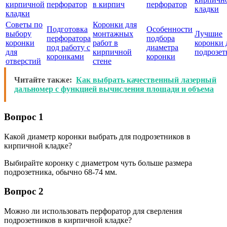
кирпичной
перфоратор
в кирпич
перфоратор
кладки
кладки
Советы по
Коронки для
Подготовка
Особенности
выбору
монтажных
Лучшие
перфоратора
подбора
коронки
работ в
коронки 
под работу с
диаметра
для
кирпичной
подрозет
коронками
коронки
отверстий
стене
Читайте также:
Как выбрать качественный лазерный
дальномер с функцией вычисления площади и объема
Вопрос 1
Какой диаметр коронки выбрать для подрозетников в
кирпичной кладке?
Выбирайте коронку с диаметром чуть больше размера
подрозетника, обычно 68-74 мм.
Вопрос 2
Можно ли использовать перфоратор для сверления
подрозетников в кирпичной кладке?