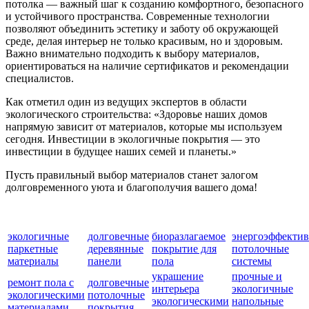
потолка — важный шаг к созданию комфортного, безопасного
и устойчивого пространства. Современные технологии
позволяют объединить эстетику и заботу об окружающей
среде, делая интерьер не только красивым, но и здоровым.
Важно внимательно подходить к выбору материалов,
ориентироваться на наличие сертификатов и рекомендации
специалистов.
Как отметил один из ведущих экспертов в области
экологического строительства: «Здоровье наших домов
напрямую зависит от материалов, которые мы используем
сегодня. Инвестиции в экологичные покрытия — это
инвестиции в будущее наших семей и планеты.»
Пусть правильный выбор материалов станет залогом
долговременного уюта и благополучия вашего дома!
экологичные
долговечные
биоразлагаемое
энергоэффекти
паркетные
деревянные
покрытие для
потолочные
материалы
панели
пола
системы
украшение
прочные и
ремонт пола с
долговечные
интерьера
экологичные
экологическими
потолочные
экологическими
напольные
материалами
покрытия