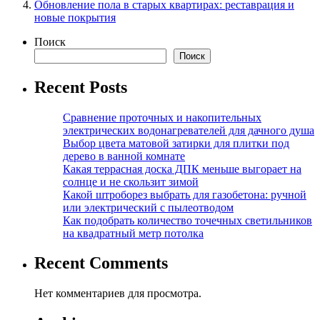
Обновление пола в старых квартирах: реставрация и
новые покрытия
Поиск
Поиск
Recent Posts
Сравнение проточных и накопительных
электрических водонагревателей для дачного душа
Выбор цвета матовой затирки для плитки под
дерево в ванной комнате
Какая террасная доска ДПК меньше выгорает на
солнце и не скользит зимой
Какой штроборез выбрать для газобетона: ручной
или электрический с пылеотводом
Как подобрать количество точечных светильников
на квадратный метр потолка
Recent Comments
Нет комментариев для просмотра.